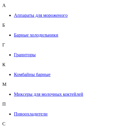
А
Аппараты для мороженого
Б
Барные холодильники
Г
Граниторы
К
Комбайны барные
М
Миксеры для молочных коктейлей
П
Пивоохладители
С