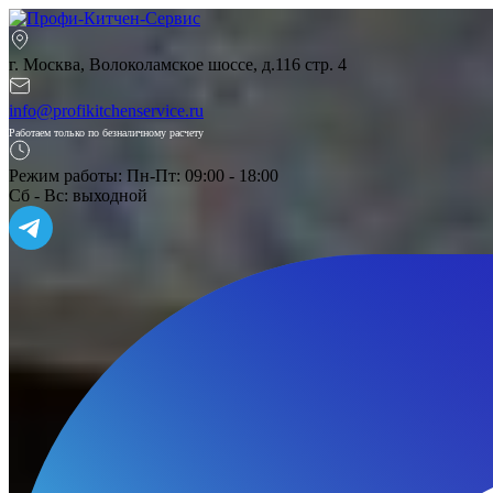
г. Москва, Волоколамское шоссе, д.116 стр. 4
info@profikitchenservice.ru
Работаем только по безналичному расчету
Режим работы:
Пн-Пт: 09:00 - 18:00
Сб - Вс: выходной