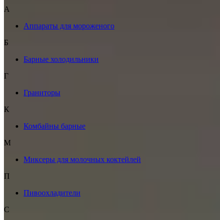
А
Аппараты для мороженого
Б
Барные холодильники
Г
Граниторы
К
Комбайны барные
М
Миксеры для молочных коктейлей
П
Пивоохладители
С