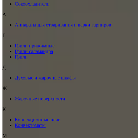
Сокоохладители
А
Аппараты для отваривания и варки гарниров
Г
Грили прижимные
Грили саламандра
Грили
Д
Духовые и жарочные шкафы
Ж
Жарочные поверхности
К
Конвекционные печи
Конвектоматы
М