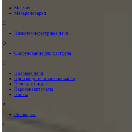
Мармиты
Макароноварки
Н
Низкотемпературные печи
О
Оборудование для фастфуда
П
Подовые печи
Производственные пароварки
Печи для пиццы
Пароконвектоматы
Плиты
Р
Рисоварки
Т