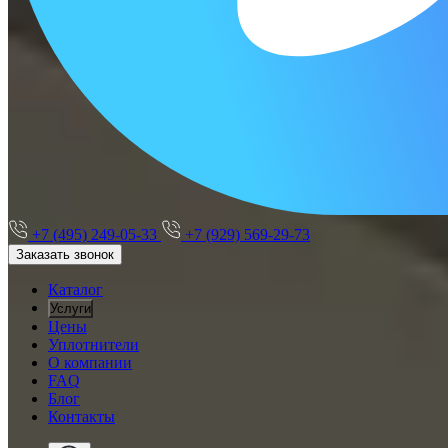
+7 (495) 249-05-33
+7 (929) 569-29-73
Заказать звонок
Каталог
Услуги
Цены
Уплотнители
О компании
FAQ
Блог
Контакты