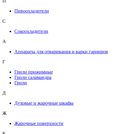
П
Пивоохладители
С
Сокоохладители
А
Аппараты для отваривания и варки гарниров
Г
Грили прижимные
Грили саламандра
Грили
Д
Духовые и жарочные шкафы
Ж
Жарочные поверхности
К