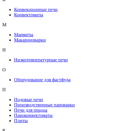
Конвекционные печи
Конвектоматы
М
Мармиты
Макароноварки
Н
Низкотемпературные печи
О
Оборудование для фастфуда
П
Подовые печи
Производственные пароварки
Печи для пиццы
Пароконвектоматы
Плиты
Р