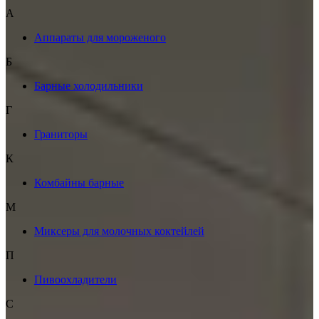
А
Аппараты для мороженого
Б
Барные холодильники
Г
Граниторы
К
Комбайны барные
М
Миксеры для молочных коктейлей
П
Пивоохладители
С