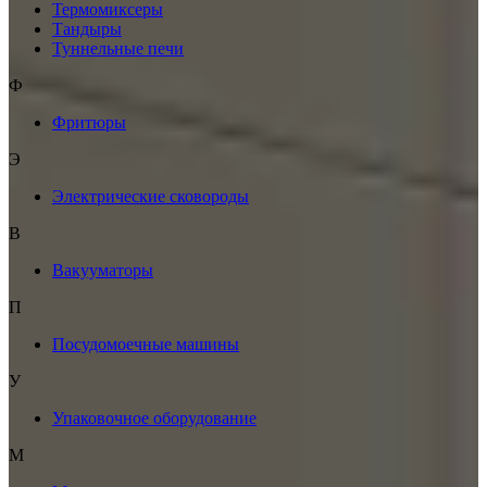
Термомиксеры
Тандыры
Туннельные печи
Ф
Фритюры
Э
Электрические сковороды
В
Вакууматоры
П
Посудомоечные машины
У
Упаковочное оборудование
М