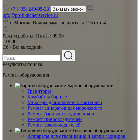
+7 (495) 249-05-33
Заказать звонок
info@profikitchenservice.ru
г. Москва, Волоколамское шоссе, д.116 стр. 4
Режим работы:
Пн-Пт: 09:00
- 18:00
Сб - Вс: выходной
Результаты поиска
Ремонт оборудования
Барное оборудование
Граниторы
Комбайны барные
Миксеры для молочных коктейлей
Ремонт аппаратов для мороженого
Ремонт барных холодильников
Ремонт пивоохладителей
Ремонт сокоохладителей
Тепловое оборудование
Аппараты для отваривания и варки гарниров