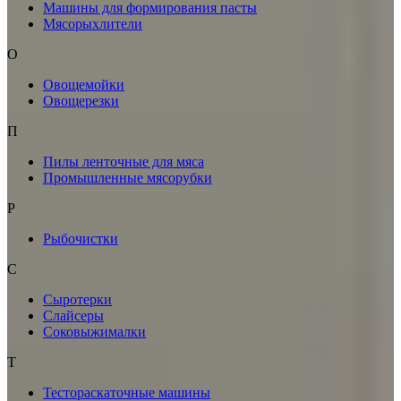
Машины для формирования пасты
Мясорыхлители
О
Овощемойки
Овощерезки
П
Пилы ленточные для мяса
Промышленные мясорубки
Р
Рыбочистки
С
Сыротерки
Слайсеры
Соковыжималки
Т
Тестораскаточные машины