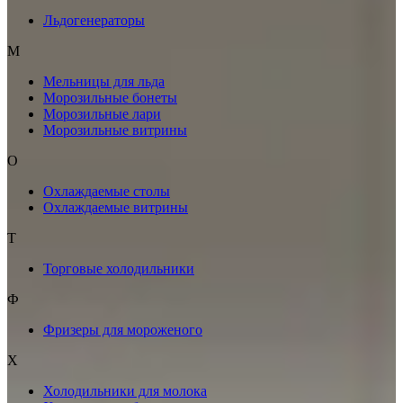
Льдогенераторы
М
Мельницы для льда
Морозильные бонеты
Морозильные лари
Морозильные витрины
О
Охлаждаемые столы
Охлаждаемые витрины
Т
Торговые холодильники
Ф
Фризеры для мороженого
Х
Холодильники для молока