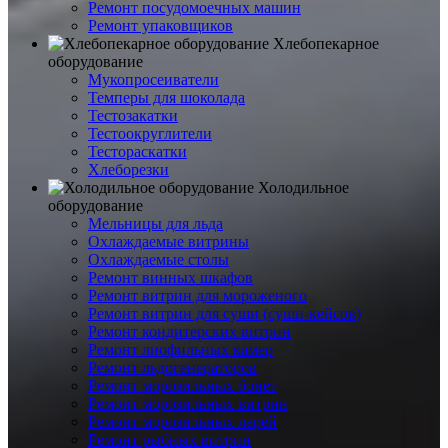
Ремонт посудомоечных машин
Ремонт упаковщиков
Хлебопекарное
оборудование
Мукопросеиватели
Темперы для шоколада
Тестозакатки
Тестоокруглители
Тестораскатки
Хлеборезки
Холодильное
оборудование
Мельницы для льда
Охлаждаемые витрины
Охлаждаемые столы
Ремонт винных шкафов
Ремонт витрин для мороженого
Ремонт витрин для суши (суши-кейсов)
Ремонт кондитерских витрин
Ремонт лиофильных камер
Ремонт льдогенераторов
Ремонт морозильных бонет
Ремонт морозильных витрин
Ремонт морозильных ларей
Ремонт рыбных витрин