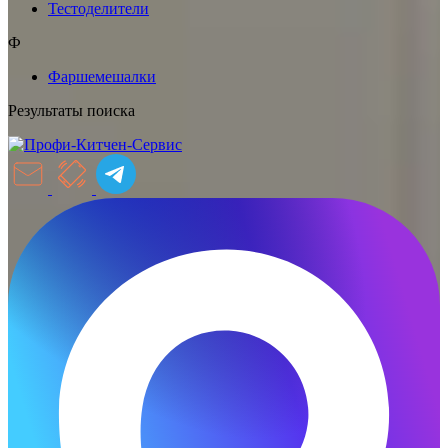
Тестоделители
Ф
Фаршемешалки
Результаты поиска