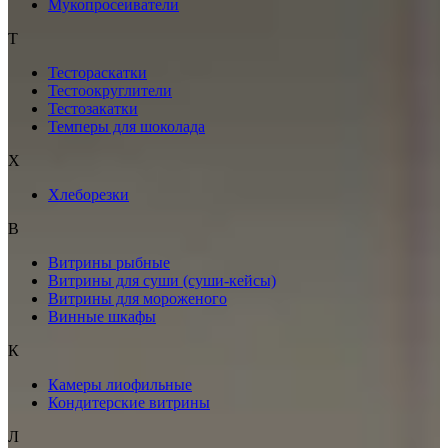
Мукопросеиватели
Т
Тестораскатки
Тестоокруглители
Тестозакатки
Темперы для шоколада
Х
Хлеборезки
В
Витрины рыбные
Витрины для суши (суши-кейсы)
Витрины для мороженого
Винные шкафы
К
Камеры лиофильные
Кондитерские витрины
Л