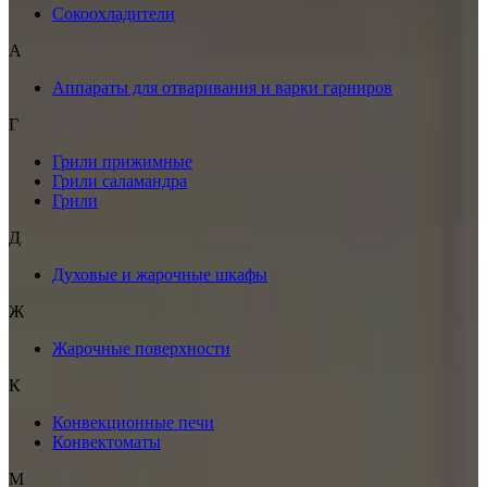
Сокоохладители
А
Аппараты для отваривания и варки гарниров
Г
Грили прижимные
Грили саламандра
Грили
Д
Духовые и жарочные шкафы
Ж
Жарочные поверхности
К
Конвекционные печи
Конвектоматы
М