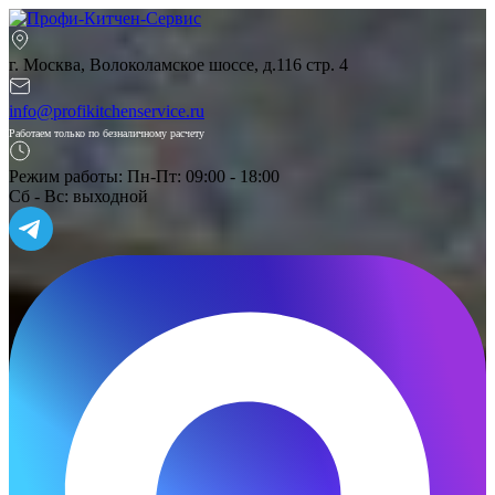
г. Москва, Волоколамское шоссе, д.116 стр. 4
info@profikitchenservice.ru
Работаем только по безналичному расчету
Режим работы:
Пн-Пт: 09:00 - 18:00
Сб - Вс: выходной